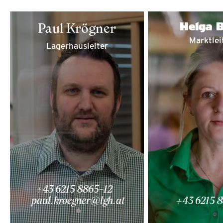
Helga B
Paul Krögner
Marktlei
Lagerhausleiter
+43 6215 8865-12
paul.kroegner@lgh.at
+43 6215 