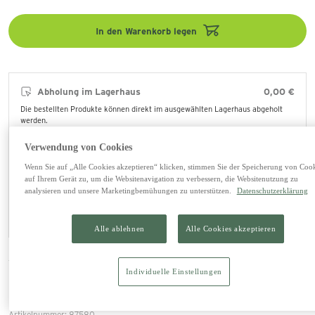
In den Warenkorb legen
Abholung im Lagerhaus
0,00 €
Die bestellten Produkte können direkt im ausgewählten Lagerhaus abgeholt
werden.
lagernd
Verwendung von Cookies
Lagerhaus Saalfelden (ändern)
Wenn Sie auf „Alle Cookies akzeptieren“ klicken, stimmen Sie der Speicherung von Coo
auf Ihrem Gerät zu, um die Websitenavigation zu verbessern, die Websitenutzung zu
Versand via LKW
109,80 €
analysieren und unsere Marketingbemühungen zu unterstützen.
Datenschutzerklärung
Zustellung der Ware nur im Bundesland Salzburg. Angeführte Kosten gelten pro
Anfahrt. Lieferzeit, wenn verfügbar ca. 4 Werktage.
Alle ablehnen
Alle Cookies akzeptieren
Individuelle Einstellungen
Produktinfos
Artikelnummer: 87580