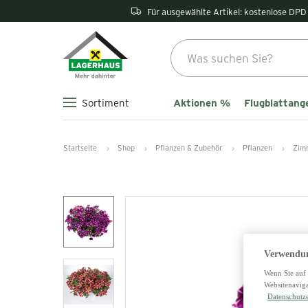
Für ausgewählte Artikel: kostenlose DPD 
Aktionen %
Flugblattang
Sortiment
Startseite
Shop
Pflanzen & Zubehör
Pflanzen
Zim
Verwendun
Wenn Sie auf 
Websitenaviga
Datenschutz