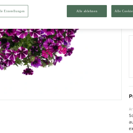
le Einstellungen
Alle ablehnen
Alle Cookie
P
Ar
S
au
ex