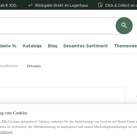
ab € 300,-
Rückgabe direkt im Lagerhaus
Click & Collect an
ebote %
Kataloge
Blog
Gesamtes Sortiment
Themenwe
merpflanzen
Petunien
g von Cookies
„Alle Cookies akzeptieren“ klicken, stimmen Sie der Speicherung von Cookies auf Ihrem Gerät 
tion zu verbessern, die Websitenutzung zu analysieren und unsere Marketingbemühungen zu unt
3
erklärung