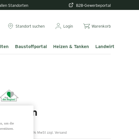
 allen Standorten
B2B-Gewerbeportal
Standort suchen
Login
Warenkorb
lten
Baustoffportal
Heizen & Tanken
Landwirtschaft & T
Petunien
zu, um die
erstützen.
,69 €
inkl. 13% MwSt zzgl. Versand