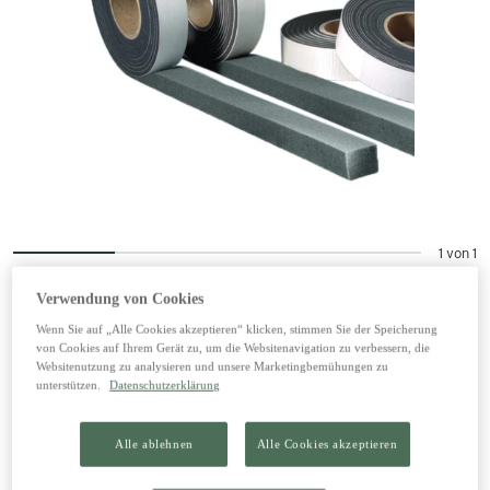
1 von 1
Verwendung von Cookies
Kompriband BG 1
Wenn Sie auf „Alle Cookies akzeptieren“ klicken, stimmen Sie der Speicherung
von Cookies auf Ihrem Gerät zu, um die Websitenavigation zu verbessern, die
Websitenutzung zu analysieren und unsere Marketingbemühungen zu
9,95 €
inkl. 20% MwSt zzgl. Versand
unterstützen.
Datenschutzerklärung
Alle ablehnen
Alle Cookies akzeptieren
In den Warenkorb legen