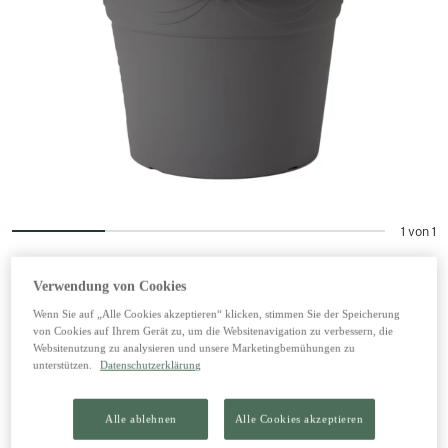
1 von 1
Blumentopf Corinto Anthrazit Ø 15 x
Verwendung von Cookies
H 12 cm
Wenn Sie auf „Alle Cookies akzeptieren“ klicken, stimmen Sie der Speicherung
von Cookies auf Ihrem Gerät zu, um die Websitenavigation zu verbessern, die
Websitenutzung zu analysieren und unsere Marketingbemühungen zu
2,39 €
unterstützen.
Datenschutzerklärung
inkl. 20% MwSt zzgl. Versand
Alle ablehnen
Alle Cookies akzeptieren