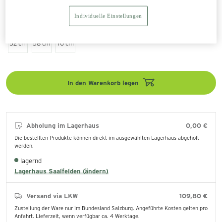
Durchmesser
Individuelle Einstellungen
15 cm
18 cm
20 cm
25 cm
30 cm
35 cm
40 cm
46 cm
52 cm
58 cm
70 cm
In den Warenkorb legen
Abholung im Lagerhaus
0,00 €
Die bestellten Produkte können direkt im ausgewählten Lagerhaus abgeholt
werden.
lagernd
Lagerhaus Saalfelden (ändern)
Versand via LKW
109,80 €
Zustellung der Ware nur im Bundesland Salzburg. Angeführte Kosten gelten pro
Anfahrt. Lieferzeit, wenn verfügbar ca. 4 Werktage.