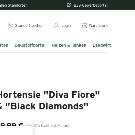
 allen Standorten
B2B-Gewerbeportal
Standort suchen
Login
Warenkorb
lten
Baustoffportal
Heizen & Tanken
Landwirtschaft & T
Hortensie "Diva Fiore"
& "Black Diamonds"
9,99 €
inkl. 13% MwSt zzgl. Versand