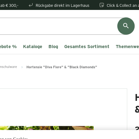
ab € 300,-
Rückgabe direkt im Lagerhaus
Click & Collect an
ebote %
Kataloge
Blog
Gesamtes Sortiment
Themenwe
mschulware
Hortensie "Diva Fiore" & "Black Diamonds"
2