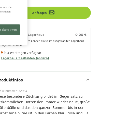
zu, um die
erstützen.
Anfragen
s akzeptieren
Abholung im Lagerhaus
0,00 €
Die bestellten Produkte können direkt im ausgewählten Lagerhaus
abgeholt werden.
in 4 Werktagen verfügbar
Lagerhaus Saalfelden (ändern)
roduktinfos
tikelnummer: 32954
ese besondere Züchtung bildet im Gegensatz zu
erkömmlichen Hortensien immer wieder neue, große
ütenbälle und das den ganzen Sommer bis in den
rbst hinein. Sie ist in den Farben blau, rosa und lila