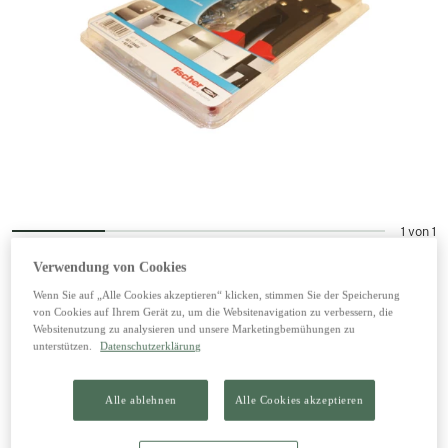
1 von 1
Verwendung von Cookies
Wenn Sie auf „Alle Cookies akzeptieren“ klicken, stimmen Sie der Speicherung
Montage-Set für den Trockenausbau
von Cookies auf Ihrem Gerät zu, um die Websitenavigation zu verbessern, die
Websitenutzung zu analysieren und unsere Marketingbemühungen zu
unterstützen.
Datenschutzerklärung
38,99 €
inkl. 20% MwSt zzgl. Versand
Alle ablehnen
Alle Cookies akzeptieren