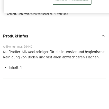
Versand via LKW
109,80 €
Zustellung der Ware nur im Bundesland Salzburg. Angeführte Kosten gelten pro
Anfahrt. Lieferzeit, wenn verfügbar ca. 4 Werktage.
Produktinfos
Artikelnummer: 76442
Kraftvoller Allzweckreiniger für die intensive und hygienische
Reinigung von Böden und fast allen abwischbaren Flächen.
Inhalt: 1 l