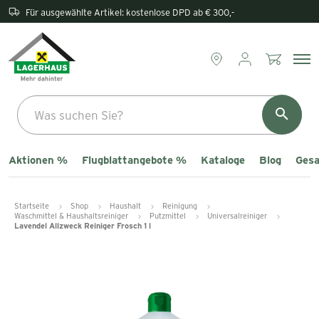
Rückgabe direkt im Lagerhaus
Aktionen %
Flugblattangebote %
Kataloge
Blog
Gesa
Startseite
Shop
Haushalt
Reinigung
Waschmittel & Haushaltsreiniger
Putzmittel
Universalreiniger
Lavendel Allzweck Reiniger Frosch 1 l