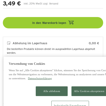
3,49 €
inkl. 20% MwSt zzgl. Versand
In den Warenkorb legen
Abholung im Lagerhaus
0,00 €
Die bestellten Produkte können direkt im ausgewählten Lagerhaus abgeholt
werden.
lagernd
Verwendung von Cookies
Lagerhaus Saalfelden (ändern)
Wenn Sie auf „Alle Cookies akzeptieren“ klicken, stimmen Sie der Speicherung von Cook
um die Websitenavigation zu verbessern, die Websitenutzung zu analysieren und unse
Versand mit DPD
5,90 €
zu unterstützen.
Datenschutzerklärung
Zustellung erfolgt österreichweit über DPD. Kosten betragen pro Paket bei
einem max. Gesamtgewicht von 25 kg 5,90 € und können bei Überschreiten
mehrfach anfallen. Kostenfrei bei dieser Versandart ab einem
Alle ablehnen
Alle Cookies akzeptieren
Gesamtbestellwert von 300,-, sofern diese Versandart für den bestellten
Artikel möglich ist. Lieferzeit, wenn verfügbar ca. 4 Werktage.
Individuelle Einstellungen