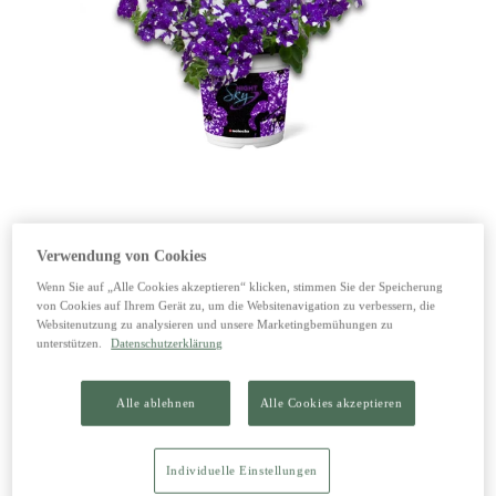
1 von 1
Verwendung von Cookies
Wenn Sie auf „Alle Cookies akzeptieren“ klicken, stimmen Sie der Speicherung
Petunien
von Cookies auf Ihrem Gerät zu, um die Websitenavigation zu verbessern, die
Websitenutzung zu analysieren und unsere Marketingbemühungen zu
unterstützen.
Datenschutzerklärung
3,69 €
inkl. 13% MwSt zzgl. Versand
Alle ablehnen
Alle Cookies akzeptieren
Individuelle Einstellungen
Anfragen