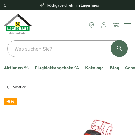
Rückgabe direkt im Lagerhaus
Aktionen %
Flugblattangebote %
Kataloge
Blog
Gesa
Sonstige
-8%