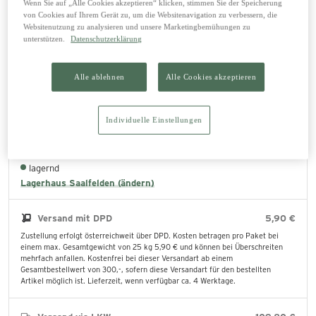
Wenn Sie auf „Alle Cookies akzeptieren“ klicken, stimmen Sie der Speicherung
130,95 €
von Cookies auf Ihrem Gerät zu, um die Websitenavigation zu verbessern, die
Websitenutzung zu analysieren und unsere Marketingbemühungen zu
unterstützen.
Datenschutzerklärung
In den Warenkorb legen
Alle ablehnen
Alle Cookies akzeptieren
Abholung im Lagerhaus
0,00 €
Individuelle Einstellungen
Die bestellten Produkte können direkt im ausgewählten Lagerhaus abgeholt
werden.
lagernd
Lagerhaus Saalfelden (ändern)
Versand mit DPD
5,90 €
Zustellung erfolgt österreichweit über DPD. Kosten betragen pro Paket bei
einem max. Gesamtgewicht von 25 kg 5,90 € und können bei Überschreiten
mehrfach anfallen. Kostenfrei bei dieser Versandart ab einem
Gesamtbestellwert von 300,-, sofern diese Versandart für den bestellten
Artikel möglich ist. Lieferzeit, wenn verfügbar ca. 4 Werktage.