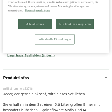
von Cookies auf Ihrem Gerät zu, um die Websitenavigation zu verbessern, die
Websitenutzung zu analysieren und unsere Marketingbemühungen zu
In den Warenkorb legen
unterstützen.
Datenschutzerklärung
Alle ablehnen
Alle Cookies akzeptieren
Abholung im Lagerhaus
0,00 €
Die bestellten Produkte können direkt im ausgewählten Lagerhaus abgeholt
Individuelle Einstellungen
werden.
lagernd
Lagerhaus Saalfelden (ändern)
Produktinfos
Artikelnummer: 23716
Jeder, der gerne einkocht, wird dieses Set lieben.
Sie erhalten in dem Set einen 5,6 Liter großen Eimer mit
besonders hübschen „Springflower“ Motiv und 14