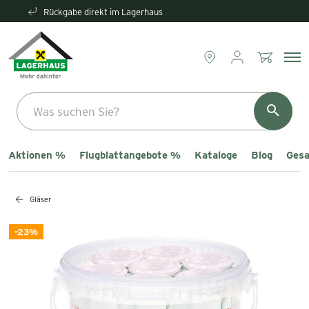
Rückgabe direkt im Lagerhaus
Aktionen %
Flugblattangebote %
Kataloge
Blog
Gesa
Gläser
-23%