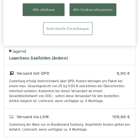
In den Warenkorb legen
Alle ablehnen
Alle Cookies akzeptieren
Abholung im Lagerhaus
0,00 €
Individuelle Einstellungen
Die bestellten Produkte können direkt im ausgewählten Lagerhaus abgeholt
werden.
lagernd
Lagerhaus Saalfelden (ändern)
Versand mit DPD
5,90 €
Zustellung erfolgt österreichweit über DPD. Kosten betragen pro Paket bei
einem max. Gesamtgewicht von 25 kg 5,90 € und können bei Überschreiten
mehrfach anfallen. Kostenfrei bei dieser Versandart ab einem
Gesamtbestellwert von 300,-, sofern diese Versandart für den bestellten
Artikel möglich ist. Lieferzeit, wenn verfügbar ca. 4 Werktage.
Versand via LKW
109,80 €
Zustellung der Ware nur im Bundesland Salzburg. Angeführte Kosten gelten pro
Anfahrt. Lieferzeit, wenn verfügbar ca. 4 Werktage.