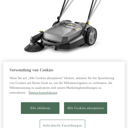
1 von 1
Verwendung von Cookies
Wenn Sie auf „Alle Cookies akzeptieren“ klicken, stimmen Sie der Speicherung
Kehrmaschine KM 70/20 C
von Cookies auf Ihrem Gerät zu, um die Websitenavigation zu verbessern, die
Websitenutzung zu analysieren und unsere Marketingbemühungen zu
unterstützen.
Datenschutzerklärung
899,00 €
inkl. 20% MwSt zzgl. Versand
Alle ablehnen
Alle Cookies akzeptieren
In den Warenkorb legen
Individuelle Einstellungen