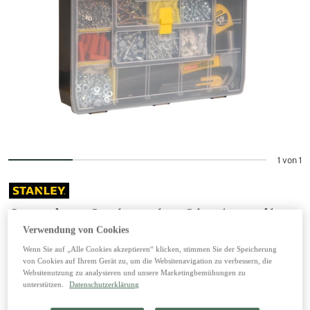
1 von 1
Organizer Sortmaster Stanley mit
25 Fächern
Verwendung von Cookies
Wenn Sie auf „Alle Cookies akzeptieren“ klicken, stimmen Sie der Speicherung
von Cookies auf Ihrem Gerät zu, um die Websitenavigation zu verbessern, die
21,99 €
Websitenutzung zu analysieren und unsere Marketingbemühungen zu
inkl. 20% MwSt zzgl. Versand
unterstützen.
Datenschutzerklärung