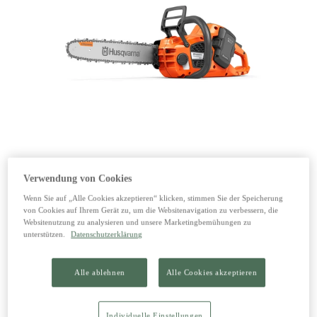
1 von 1
Verwendung von Cookies
Wenn Sie auf „Alle Cookies akzeptieren“ klicken, stimmen Sie der Speicherung
von Cookies auf Ihrem Gerät zu, um die Websitenavigation zu verbessern, die
Websitenutzung zu analysieren und unsere Marketingbemühungen zu
Husqvarna Akku-Motorsäge 435i
unterstützen.
Datenschutzerklärung
510,00 €
Alle ablehnen
Alle Cookies akzeptieren
inkl. 20% MwSt zzgl. Versand
Individuelle Einstellungen