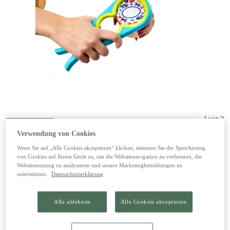
1 von 2
Verwendung von Cookies
Schraubdeckelöffner
Wenn Sie auf „Alle Cookies akzeptieren“ klicken, stimmen Sie der Speicherung
von Cookies auf Ihrem Gerät zu, um die Websitenavigation zu verbessern, die
Websitenutzung zu analysieren und unsere Marketingbemühungen zu
3,49 €
unterstützen.
Datenschutzerklärung
inkl. 20% MwSt zzgl. Versand
Alle ablehnen
Alle Cookies akzeptieren
In den Warenkorb legen