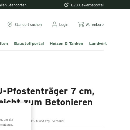
 allen Standorten
B2B-Gewerbeportal
Standort suchen
Login
Warenkorb
lten
Baustoffportal
Heizen & Tanken
Landwirtschaft & T
U-Pfostenträger 7 cm,
leicht zum Betonieren
,79 €
zu, um die
inkl. 20% MwSt zzgl. Versand
erstützen.