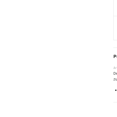
P
Ar
De
zu