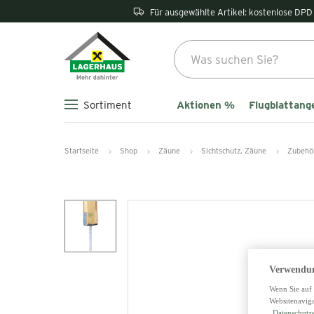
Für ausgewählte Artikel: kostenlose DPD 
Aktionen %
Flugblattang
Sortiment
Startseite
Shop
Zäune
Sichtschutz, Zäune
Zubehö
Verwendun
Wenn Sie auf 
Websitenaviga
Datenschutz