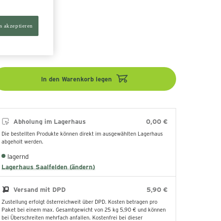
aschenmaß
s akzeptieren
7 cm
9 cm
In den Warenkorb legen
Abholung im Lagerhaus
0,00 €
Die bestellten Produkte können direkt im ausgewählten Lagerhaus
abgeholt werden.
lagernd
Lagerhaus Saalfelden (ändern)
Versand mit DPD
5,90 €
Zustellung erfolgt österreichweit über DPD. Kosten betragen pro
Paket bei einem max. Gesamtgewicht von 25 kg 5,90 € und können
bei Überschreiten mehrfach anfallen. Kostenfrei bei dieser