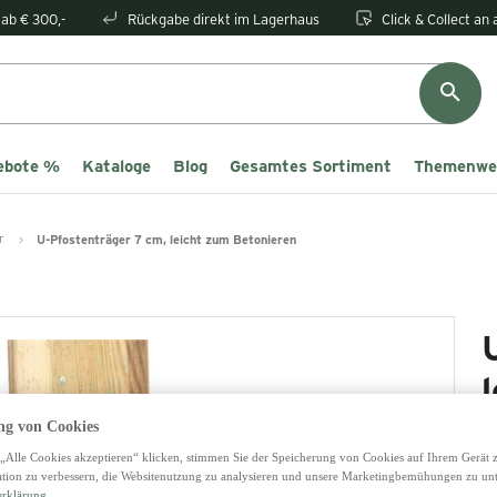
ab € 300,-
Rückgabe direkt im Lagerhaus
Click & Collect an
ebote %
Kataloge
Blog
Gesamtes Sortiment
Themenwe
r
U-Pfostenträger 7 cm, leicht zum Betonieren
g von Cookies
6
„Alle Cookies akzeptieren“ klicken, stimmen Sie der Speicherung von Cookies auf Ihrem Gerät 
tion zu verbessern, die Websitenutzung zu analysieren und unsere Marketingbemühungen zu unt
erklärung