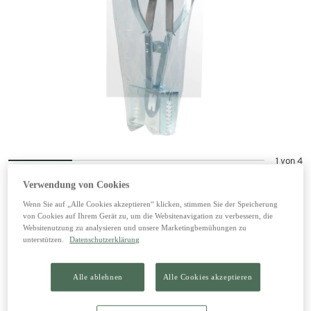
1 von 4
Verwendung von Cookies
Wenn Sie auf „Alle Cookies akzeptieren“ klicken, stimmen Sie der Speicherung
Wühlmaus Zangenfalle
von Cookies auf Ihrem Gerät zu, um die Websitenavigation zu verbessern, die
Websitenutzung zu analysieren und unsere Marketingbemühungen zu
unterstützen.
Datenschutzerklärung
8,99 €
inkl. 20% MwSt zzgl. Versand
Alle ablehnen
Alle Cookies akzeptieren
In den Warenkorb legen