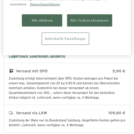
In den Warenkorb legen
unterstützen.
Datenschutzerklärung
Alle ablehnen
Alle Cookies akzeptieren
Abholung im Lagerhaus
0,00 €
Die bestellten Produkte können direkt im ausgewählten Lagerhaus abgeholt
Individuelle Einstellungen
werden.
lagernd
Lagerhaus Saalfelden (ändern)
Versand mit DPD
5,90 €
Zustellung erfolgt österreichweit über DPD. Kosten betragen pro Paket bei
einem max. Gesamtgewicht von 25 kg 5,90 € und können bei Überschreiten
mehrfach anfallen. Kostenfrei bei dieser Versandart ab einem
Gesamtbestellwert von 300,-, sofern diese Versandart für den bestellten
Artikel möglich ist. Lieferzeit, wenn verfügbar ca. 4 Werktage.
Versand via LKW
109,80 €
Zustellung der Ware nur im Bundesland Salzburg. Angeführte Kosten gelten pro
Anfahrt. Lieferzeit, wenn verfügbar ca. 4 Werktage.