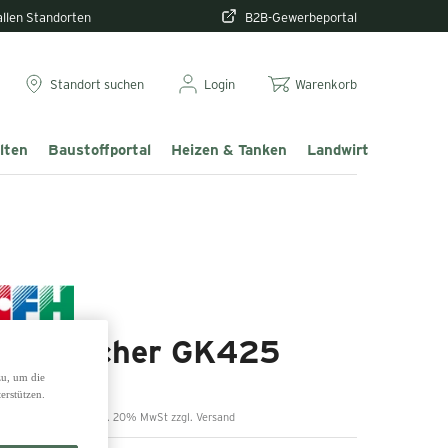
 allen Standorten
B2B-Gewerbeportal
Standort suchen
Login
Warenkorb
lten
Baustoffportal
Heizen & Tanken
Landwirtschaft & T
Gas-Kocher GK425
zu, um die
erstützen.
9,99 €
inkl. 20% MwSt zzgl. Versand