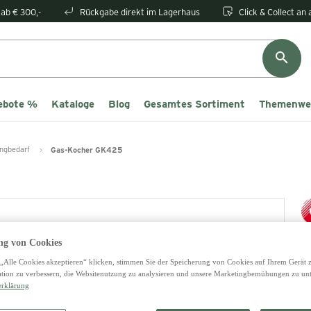
ab € 300,-
Rückgabe direkt im Lagerhaus
Click & Collect an
ebote %
Kataloge
Blog
Gesamtes Sortiment
Themenwe
ngbedarf
Gas-Kocher GK425
g von Cookies
„Alle Cookies akzeptieren“ klicken, stimmen Sie der Speicherung von Cookies auf Ihrem Gerät 
tion zu verbessern, die Websitenutzung zu analysieren und unsere Marketingbemühungen zu unt
5
erklärung