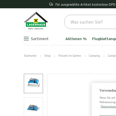
Für ausgewählte Artikel: kostenlose DPD 
Aktionen %
Flugblattang
Sortiment
Startseite
Shop
Freizeit im Garten
Camping
Campi
Verwendun
Wenn Sie auf 
Websitenaviga
Datenschutz