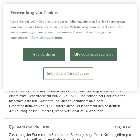
In den Warenkorb legen
Verwendung von Cookies
Wenn Sie auf „Alle Cookies akzeptieren“ klicken, stimmen Sie der Speicherung
von Cookies auf Ihrem Gerät zu, um die Websitenavigation zu verbessern, die
Websitenutzung zu analysieren und unsere Marketingbemühungen zu
unterstützen.
Datenschutzerklärung
Abholung im Lagerhaus
0,00 €
Die bestellten Produkte können direkt im ausgewählten Lagerhaus abgeholt
werden.
Alle ablehnen
Alle Cookies akzeptieren
lagernd
Lagerhaus Saalfelden (ändern)
Individuelle Einstellungen
Versand mit DPD
0,00 €
Zustellung erfolgt österreichweit über DPD. Kosten betragen pro Paket bei
einem max. Gesamtgewicht von 25 kg 5,90 € und können bei Überschreiten
mehrfach anfallen. Kostenfrei bei dieser Versandart ab einem
Gesamtbestellwert von 300,-, sofern diese Versandart für den bestellten
Artikel möglich ist. Lieferzeit, wenn verfügbar ca. 4 Werktage.
Versand via LKW
109,80 €
Zustellung der Ware nur im Bundesland Salzburg. Angeführte Kosten gelten pro
Anfahrt. Lieferzeit, wenn verfügbar ca. 4 Werktage.