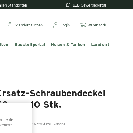
 allen Standorten
B2B-Gewerbeportal
Standort suchen
Login
Warenkorb
lten
Baustoffportal
Heizen & Tanken
Landwirtschaft & T
Ersatz-Schraubendeckel
63 mm 10 Stk.
zu, um die
,69 €
inkl. 20% MwSt zzgl. Versand
erstützen.