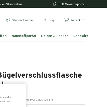
 allen Standorten
B2B-Gewerbeportal
Standort suchen
Login
Warenkorb
lten
Baustoffportal
Heizen & Tanken
Landwirtschaft & T
Bügelverschlussflasche
 l
,99 €
zu, um die
inkl. 20% MwSt zzgl. Versand
erstützen.