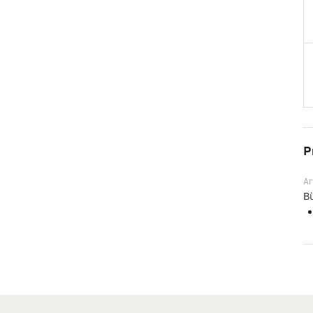
P
Ar
Bü