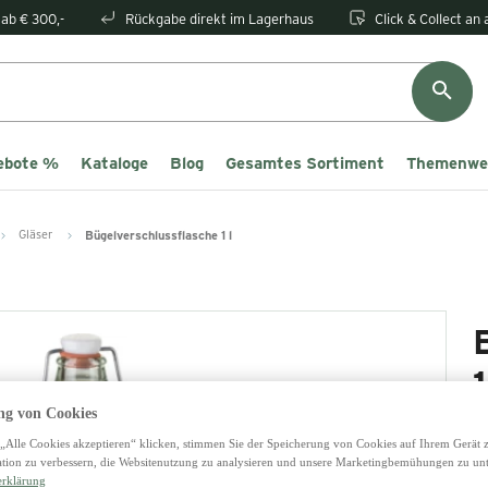
ab € 300,-
Rückgabe direkt im Lagerhaus
Click & Collect an
ebote %
Kataloge
Blog
Gesamtes Sortiment
Themenwe
Gläser
Bügelverschlussflasche 1 l
1
g von Cookies
2
„Alle Cookies akzeptieren“ klicken, stimmen Sie der Speicherung von Cookies auf Ihrem Gerät 
tion zu verbessern, die Websitenutzung zu analysieren und unsere Marketingbemühungen zu unt
erklärung