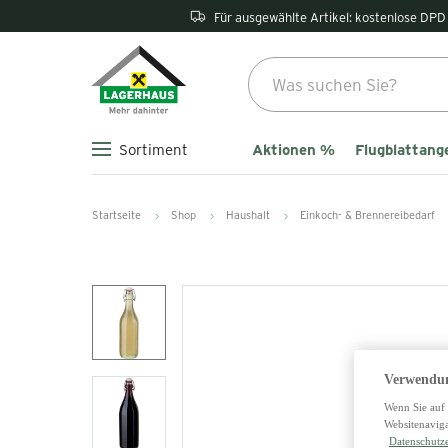
Für ausgewählte Artikel: kostenlose DPD 
Aktionen %
Flugblattang
Sortiment
Startseite
Shop
Haushalt
Einkoch- & Brennereibedarf
Verwendun
Wenn Sie auf 
Websitenaviga
Datenschutz