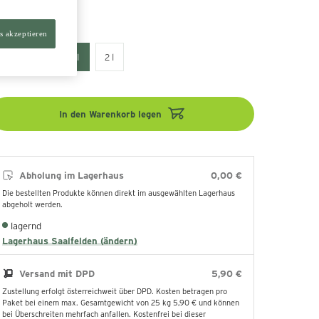
nhalt
s akzeptieren
5 l
0.5 l
1 l
2 l
In den Warenkorb legen
Abholung im Lagerhaus
0,00 €
Die bestellten Produkte können direkt im ausgewählten Lagerhaus
abgeholt werden.
lagernd
Lagerhaus Saalfelden (ändern)
Versand mit DPD
5,90 €
Zustellung erfolgt österreichweit über DPD. Kosten betragen pro
Paket bei einem max. Gesamtgewicht von 25 kg 5,90 € und können
bei Überschreiten mehrfach anfallen. Kostenfrei bei dieser