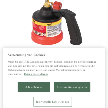
Verwendung von Cookies
1 von 1
Wenn Sie auf „Alle Cookies akzeptieren“ klicken, stimmen Sie der Speicherung
von Cookies auf Ihrem Gerät zu, um die Websitenavigation zu verbessern, die
Gas-Kocher Camper
Websitenutzung zu analysieren und unsere Marketingbemühungen zu
unterstützen.
Datenschutzerklärung
16,49 €
inkl. 20% MwSt zzgl. Versand
Alle ablehnen
Alle Cookies akzeptieren
Individuelle Einstellungen
In den Warenkorb legen