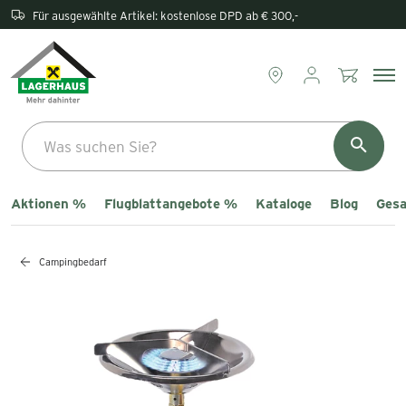
Rückgabe direkt im Lagerhaus
Aktionen %
Flugblattangebote %
Kataloge
Blog
Gesa
Campingbedarf