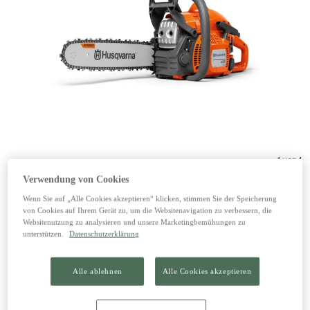
1 von 1
Verwendung von Cookies
Wenn Sie auf „Alle Cookies akzeptieren“ klicken, stimmen Sie der Speicherung
von Cookies auf Ihrem Gerät zu, um die Websitenavigation zu verbessern, die
Websitenutzung zu analysieren und unsere Marketingbemühungen zu
Motorsäge 435 Mark II
unterstützen.
Datenschutzerklärung
379,00 €
Alle ablehnen
Alle Cookies akzeptieren
inkl. 20% MwSt zzgl. Versand
499,00 €