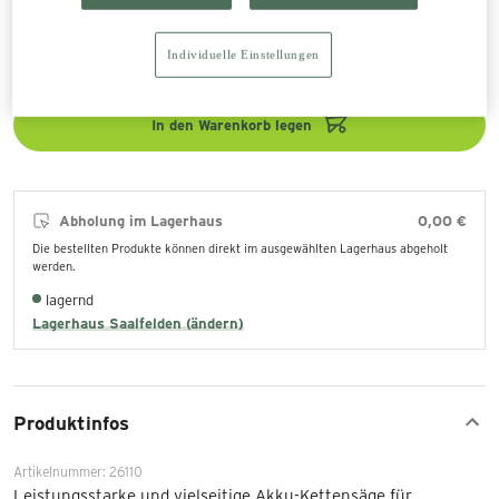
529,00 €
inkl. 20% MwSt zzgl. Versand
867,90 €
Individuelle Einstellungen
In den Warenkorb legen
Abholung im Lagerhaus
0,00 €
Die bestellten Produkte können direkt im ausgewählten Lagerhaus abgeholt
werden.
lagernd
Lagerhaus Saalfelden (ändern)
Produktinfos
Artikelnummer: 26110
Leistungsstarke und vielseitige Akku-Kettensäge für