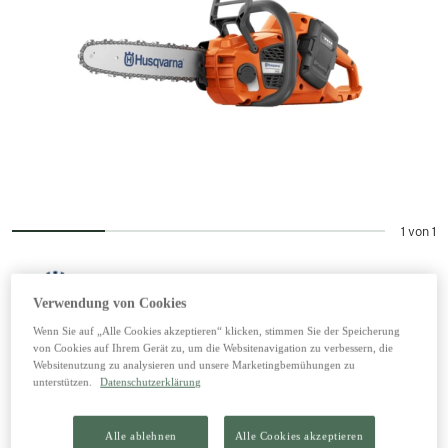
1 von 1
Verwendung von Cookies
Husqvarna Akku-Motorsäge 340i
Wenn Sie auf „Alle Cookies akzeptieren“ klicken, stimmen Sie der Speicherung
von Cookies auf Ihrem Gerät zu, um die Websitenavigation zu verbessern, die
Set, inkl. Akku BLi 200 und
Websitenutzung zu analysieren und unsere Marketingbemühungen zu
Ladegerät 40-C80
unterstützen.
Datenschutzerklärung
Alle ablehnen
Alle Cookies akzeptieren