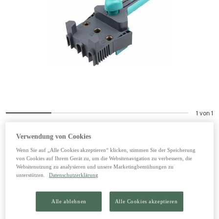
1 von 1
Verwendung von Cookies
Wenn Sie auf „Alle Cookies akzeptieren“ klicken, stimmen Sie der Speicherung
Wolfcraft Dübellehre Meister
von Cookies auf Ihrem Gerät zu, um die Websitenavigation zu verbessern, die
Websitenutzung zu analysieren und unsere Marketingbemühungen zu
unterstützen.
Datenschutzerklärung
24,79 €
inkl. 20% MwSt zzgl. Versand
Alle ablehnen
Alle Cookies akzeptieren