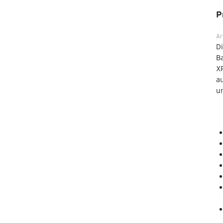
P
Ar
Di
B
XP
au
u