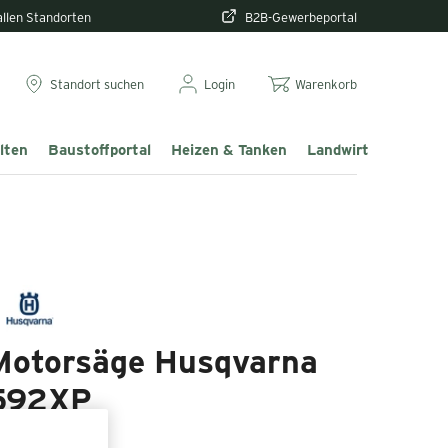
 allen Standorten
B2B-Gewerbeportal
Standort suchen
Login
Warenkorb
lten
Baustoffportal
Heizen & Tanken
Landwirtschaft & T
Motorsäge Husqvarna
592XP