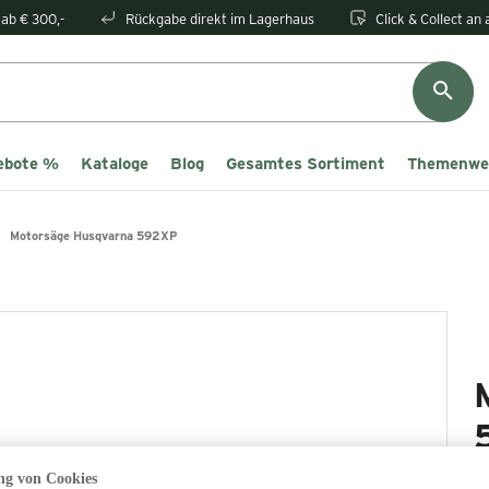
ab € 300,-
Rückgabe direkt im Lagerhaus
Click & Collect an
ebote %
Kataloge
Blog
Gesamtes Sortiment
Themenwe
Motorsäge Husqvarna 592XP
g von Cookies