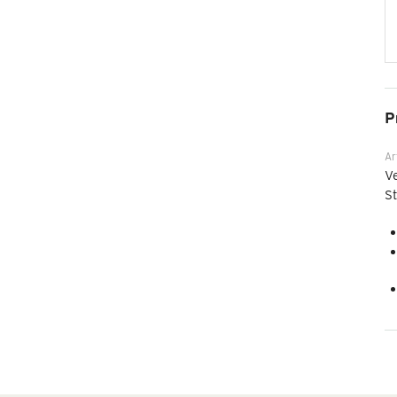
P
Ar
Ve
St