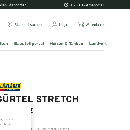
 allen Standorten
B2B-Gewerbeportal
Standort suchen
Login
Warenkorb
lten
Baustoffportal
Heizen & Tanken
Landwirtschaft & T
GÜRTEL STRETCH
Schwarz
zu, um die
erstützen.
2,00 €
inkl. 20% MwSt zzgl. Versand