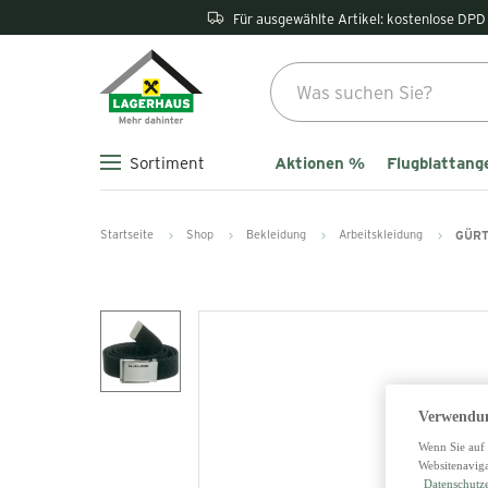
Für ausgewählte Artikel: kostenlose DPD 
Aktionen %
Flugblattang
Sortiment
Startseite
Shop
Bekleidung
Arbeitskleidung
GÜRT
Verwendun
Wenn Sie auf 
Websitenaviga
Datenschutz