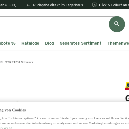
ab € 300,-
Rückgabe direkt im Lagerhaus
Click & Collect an
ebote %
Kataloge
Blog
Gesamtes Sortiment
Themenwe
EL STRETCH Schwarz
g von Cookies
„Alle Cookies akzeptieren“ klicken, stimmen Sie der Speicherung von Cookies auf Ihrem Gerät 
tion zu verbessern, die Websitenutzung zu analysieren und unsere Marketingbemühungen zu unt
2
erklärung