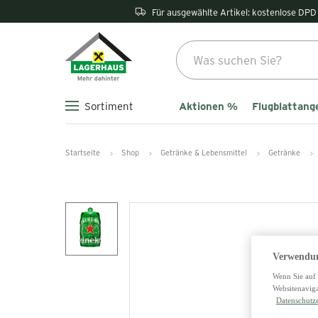
Für ausgewählte Artikel: kostenlose DPD 
Aktionen %
Flugblattang
Sortiment
Startseite
Shop
Getränke & Lebensmittel
Getränke
Verwendun
Wenn Sie auf 
Websitenaviga
Datenschutz