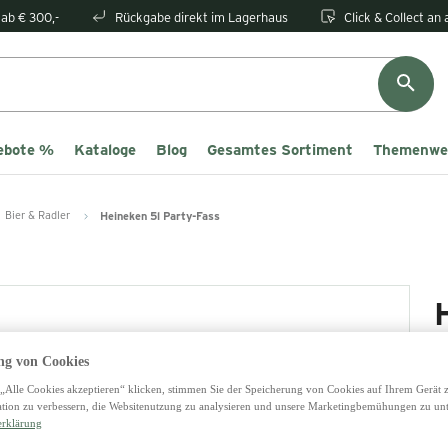
ab € 300,-
Rückgabe direkt im Lagerhaus
Click & Collect an
ebote %
Kataloge
Blog
Gesamtes Sortiment
Themenwe
Bier & Radler
Heineken 5l Party-Fass
g von Cookies
1
„Alle Cookies akzeptieren“ klicken, stimmen Sie der Speicherung von Cookies auf Ihrem Gerät 
tion zu verbessern, die Websitenutzung zu analysieren und unsere Marketingbemühungen zu unt
0,
erklärung