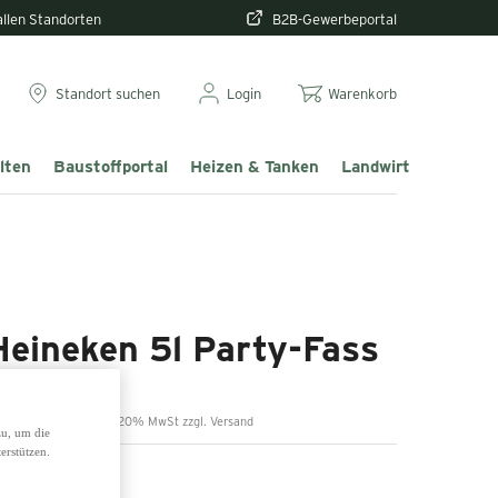
 allen Standorten
B2B-Gewerbeportal
Standort suchen
Login
Warenkorb
lten
Baustoffportal
Heizen & Tanken
Landwirtschaft & T
Heineken 5l Party-Fass
3,99 €
inkl. 20% MwSt zzgl. Versand
zu, um die
erstützen.
50 LT = 1,40 EURO