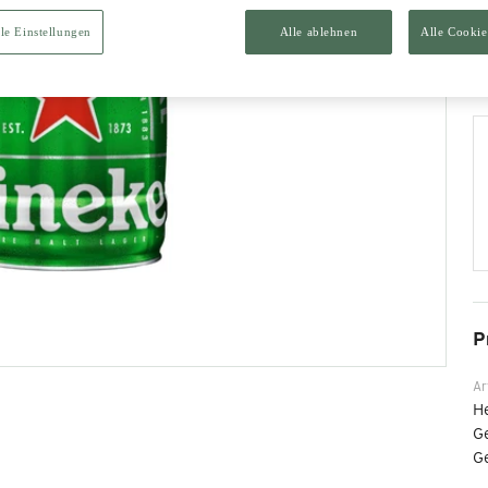
le Einstellungen
Alle ablehnen
Alle Cookie
P
Ar
He
G
G