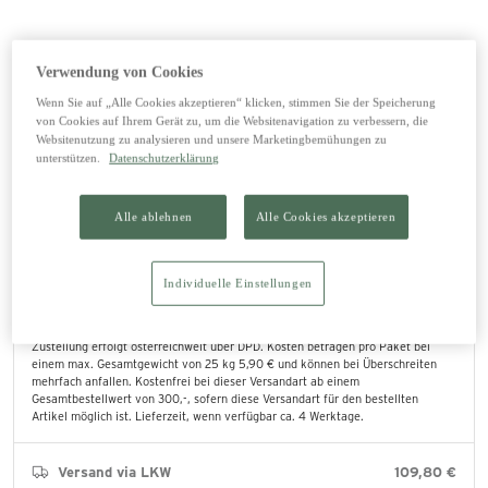
In den Warenkorb legen
Verwendung von Cookies
Wenn Sie auf „Alle Cookies akzeptieren“ klicken, stimmen Sie der Speicherung
von Cookies auf Ihrem Gerät zu, um die Websitenavigation zu verbessern, die
Websitenutzung zu analysieren und unsere Marketingbemühungen zu
unterstützen.
Datenschutzerklärung
Abholung im Lagerhaus
0,00 €
Die bestellten Produkte können direkt im ausgewählten Lagerhaus abgeholt
werden.
Alle ablehnen
Alle Cookies akzeptieren
lagernd
Lagerhaus Saalfelden (ändern)
Individuelle Einstellungen
Versand mit DPD
5,90 €
Zustellung erfolgt österreichweit über DPD. Kosten betragen pro Paket bei
einem max. Gesamtgewicht von 25 kg 5,90 € und können bei Überschreiten
mehrfach anfallen. Kostenfrei bei dieser Versandart ab einem
Gesamtbestellwert von 300,-, sofern diese Versandart für den bestellten
Artikel möglich ist. Lieferzeit, wenn verfügbar ca. 4 Werktage.
Versand via LKW
109,80 €