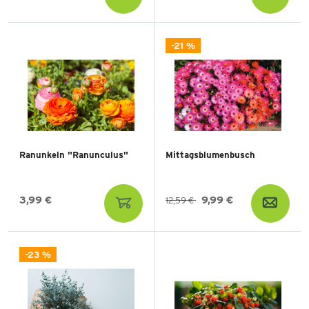
-21 %
Ranunkeln "Ranunculus"
Mittagsblumenbusch
3,99 €
9,99 €
12,59 €
-23 %