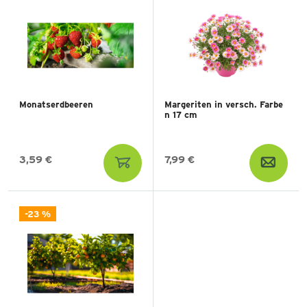
Monatserdbeeren
Margeriten in versch. Farbe
n 17 cm
3,59 €
7,99 €
-23 %