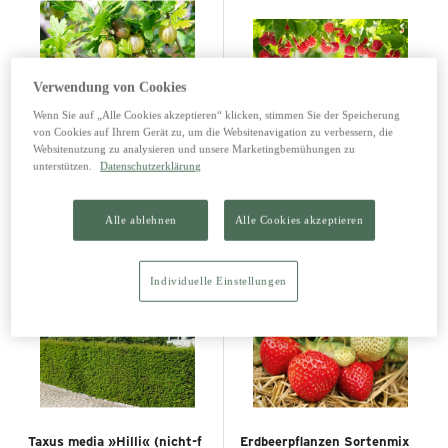
Verwendung von Cookies
Wenn Sie auf „Alle Cookies akzeptieren“ klicken, stimmen Sie der Speicherung
von Cookies auf Ihrem Gerät zu, um die Websitenavigation zu verbessern, die
BIO Stachelbeerenstrauch
BIO Himbeerstrauch
Websitenutzung zu analysieren und unsere Marketingbemühungen zu
unterstützen.
Datenschutzerklärung
7,99 €
7,99 €
9,99 €
9,99 €
Alle ablehnen
Alle Cookies akzeptieren
Individuelle Einstellungen
Taxus media »Hilli« (nicht-f
Erdbeerpflanzen Sortenmix