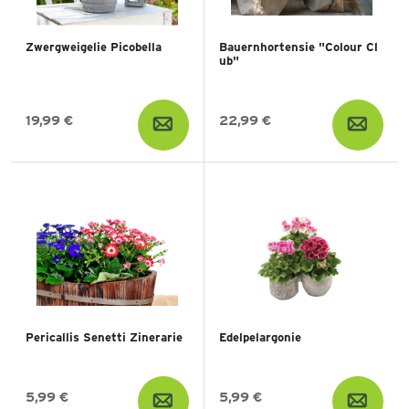
Zwergweigelie Picobella
Bauernhortensie "Colour Cl
ub"
19,99 €
22,99 €
Pericallis Senetti Zinerarie
Edelpelargonie
5,99 €
5,99 €