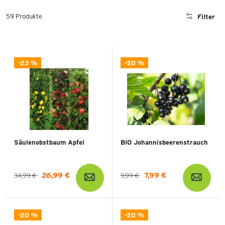
59 Produkte
Filter
-23 %
-20 %
Säulenobstbaum Apfel
BIO Johannisbeerenstrauch
26,99 €
7,99 €
34,99 €
9,99 €
-20 %
-20 %