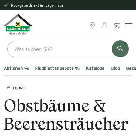
Rückgabe direkt im Lagerhaus
Aktionen %
Flugblattangebote %
Kataloge
Blog
Gesa
Pflanzen
Obstbäume &
Beerensträucher