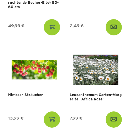
ruchtende Becher-Eibe) 50-
60 cm
49,99 €
2,49 €
Himbeer Sträucher
Leucanthemum Garten-Marg
erite "Africa Rose"
13,99 €
7,99 €