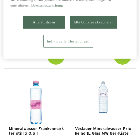
unterstützen.
Datenschutzerklärung
Alle ablehnen
Alle Cookies akzeptieren
Mineralwasser Gasteiner Mil
Mineralwasser Gasteiner Pri
d 1 l
ckelnd 0,5 l
Individuelle Einstellungen
0,63 €
9,60 €
0,80 €
Mineralwasser Frankenmark
Vöslauer Mineralwasser Pric
ter still x 0,5 l
kelnd 1L Glas MW 8er-Kiste