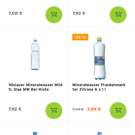
7,08 €
7,92 €
-33 %
Vöslauer Mineralwasser Mild
Mineralwasser Frankenmark
1L Glas MW 8er-Kiste
ter Zitrone 6 x 1 l
7,92 €
3,96 €
5,94 €