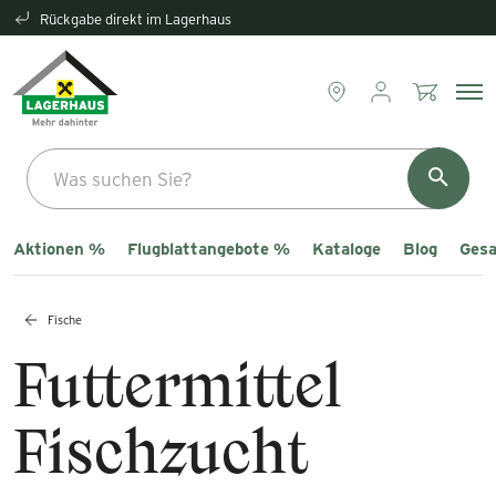
Rückgabe direkt im Lagerhaus
Aktionen %
Flugblattangebote %
Kataloge
Blog
Gesa
Fische
Futtermittel
Fischzucht