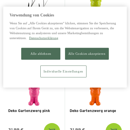
Verwendung von Cookies
Gartenstecker Indira
Deko Gartenzwerg grün
Wenn Sie auf „Alle Cookies akzeptieren“ klicken, stimmen Sie der Speicherung
von Cookies auf Ihrem Gerät zu, um die Websitenavigation zu verbessern, die
Websitenutzung zu analysieren und unsere Marketingbemühungen zu
unterstützen.
Datenschutzerklärung
8,99 €
31,99 €
11,99 €
Alle ablehnen
Alle Cookies akzeptieren
Individuelle Einstellungen
Deko Gartenzwerg pink
Deko Gartenzwerg orange
31,99 €
31,99 €