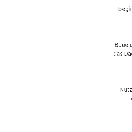
Begin
Baue d
das Dac
Nutz