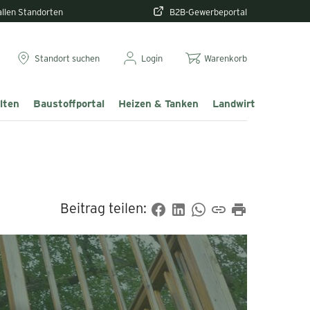
 allen Standorten
B2B-Gewerbeportal
Standort suchen
Login
Warenkorb
lten
Baustoffportal
Heizen & Tanken
Landwirtschaft & T
Beitrag teilen: