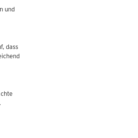
en und
f, dass
reichend
Achte
.