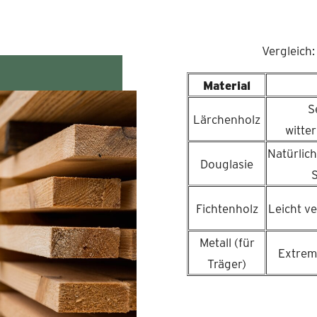
Vergleich
Material
S
Lärchenholz
witte
Natürlic
Douglasie
Fichtenholz
Leicht ve
Metall (für
Extrem 
Träger)