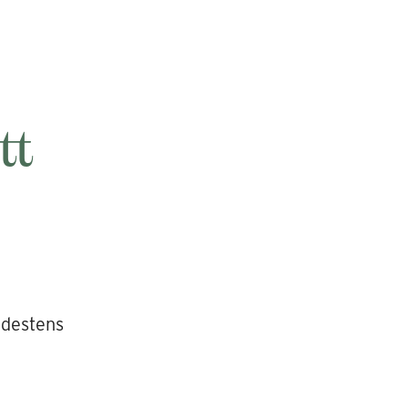
tt
destens