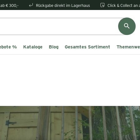
ab € 300,-
Rückgabe direkt im Lagerhaus
Click & Collect an
ebote %
Kataloge
Blog
Gesamtes Sortiment
Themenwe