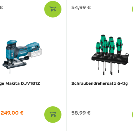
 €
54,99 €
ge Makita DJV181Z
Schraubendrehersatz 6-tlg
249,00 €
58,99 €