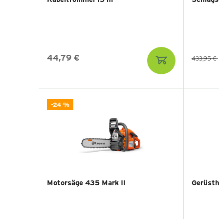
44,79 €
433,95 €
-24 %
Motorsäge 435 Mark II
Gerüsth