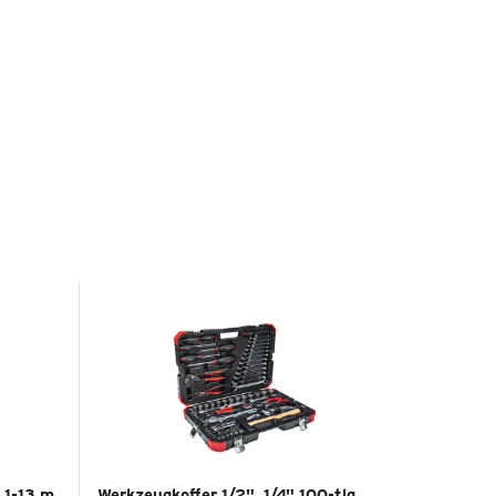
 1-13 m
Werkzeugkoffer 1/2", 1/4" 100-tlg.