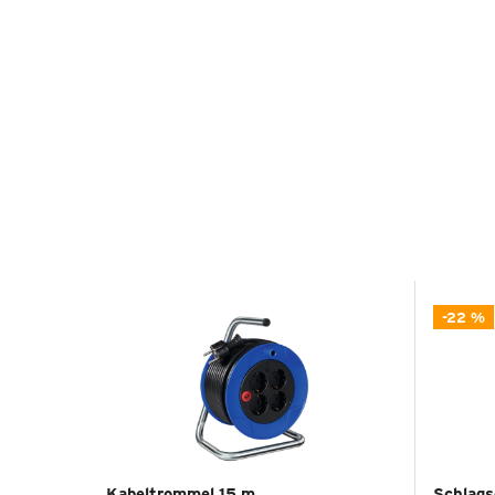
-22 %
Kabeltrommel 15 m
Schlag