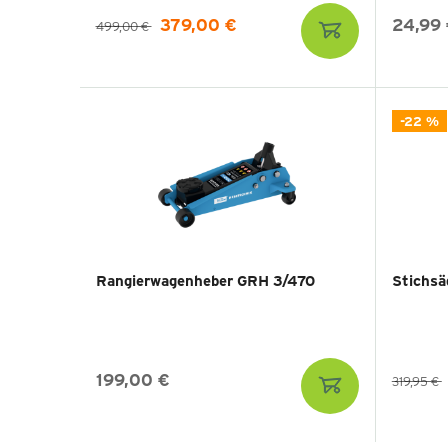
379,00 €
24,99
499,00 €
-22 %
Rangierwagenheber GRH 3/470
Stichsä
199,00 €
319,95 €