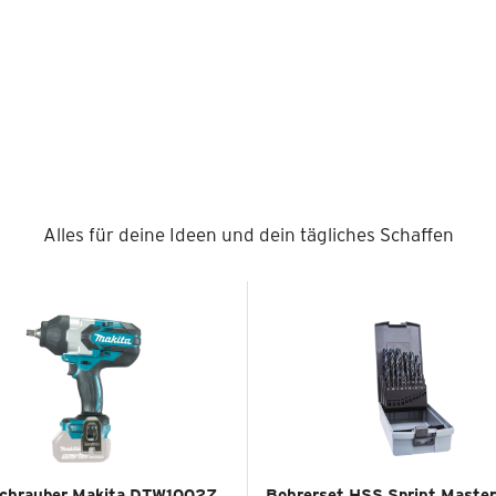
Alles für deine Ideen und dein tägliches Schaffen
schrauber Makita DTW1002Z
Bohrerset HSS Sprint Master