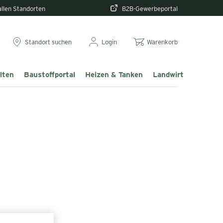
 allen Standorten
B2B-Gewerbeportal
Standort suchen
Login
Warenkorb
lten
Baustoffportal
Heizen & Tanken
Landwirtschaft & T