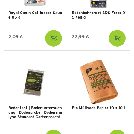
Royal Canin Cat Indoor Sauc
Betonbohrerset SDS Force X
e 85 g
5-teilig
2,09 €
33,99 €
Bodentest | Bodenuntersuch
Bio Müllsack Papier 10 x 10 l
ung | Bodenprobe | Bodenana
lyse Standard Gartenpracht