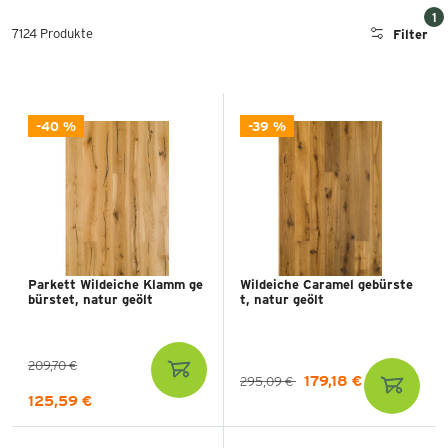
1
7124 Produkte
Filter
-40 %
-39 %
Parkett Wildeiche Klamm ge
Wildeiche Caramel gebürste
bürstet, natur geölt
t, natur geölt
209,70 €
179,18 €
295,09 €
125,59 €