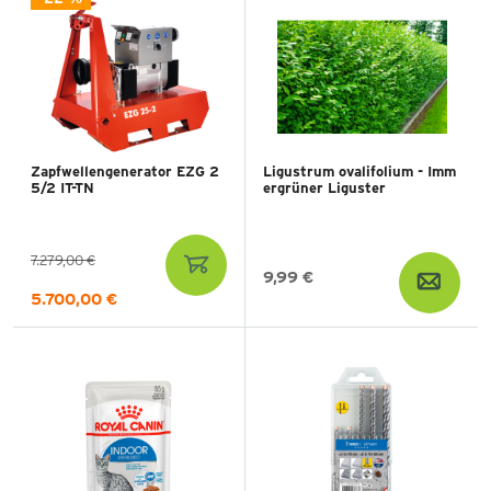
Zapfwellengenerator EZG 2
Ligustrum ovalifolium - Imm
5/2 IT-TN
ergrüner Liguster
7.279,00 €
9,99 €
5.700,00 €