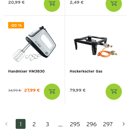
20,99 €
2,49 €
-20 %
Handmixer HM3830
Hockerkocher Gas
27,99 €
79,99 €
34,99 €
1
2
3
295
296
297
...