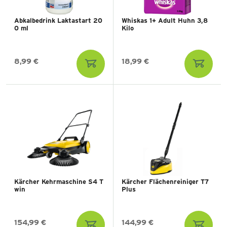
Abkalbedrink Laktastart 20
Whiskas 1+ Adult Huhn 3,8
0 ml
Kilo
8,99 €
18,99 €
Kärcher Kehrmaschine S4 T
Kärcher Flächenreiniger T7
win
Plus
154,99 €
144,99 €